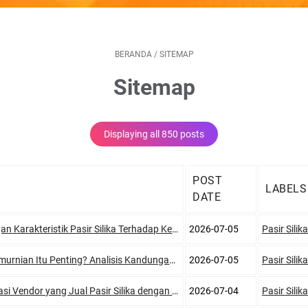
BERANDA
/
SITEMAP
Sitemap
Displaying all 850 posts
POST
LABELS
DATE
stik Pasir Silika Terhadap Keawetan Media Filter Air Anda
2026-07-05
Pasir Silika
nting? Analisis Kandungan Pasir Silika Bangka Milik Ady Water
2026-07-05
Pasir Silika
 Jual Pasir Silika dengan Dokumen COA Lengkap? Hubungi Ady Water
2026-07-04
Pasir Silika