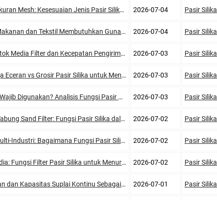
esesuaian Jenis Pasir Silika untuk Sistem Sandblasting Ady Water
2026-07-04
Pasir Silika
Tekstil Membutuhkan Guna Pasir Silika? Ini Kata Ahli Ady Water
2026-07-04
Pasir Silika
lter dan Kecepatan Pengiriman dari Gudang Pasir Silika Ady Water
2026-07-03
Pasir Silika
s Grosir Pasir Silika untuk Menghemat Budget Proyek Anda
2026-07-03
Pasir Silika
kan? Analisis Fungsi Pasir Silika untuk Filter Air Rumah Tangga
2026-07-03
Pasir Silika
Filter: Fungsi Pasir Silika dalam Penjernihan Air Usaha WTP Anda
2026-07-02
Pasir Silika
 Bagaimana Fungsi Pasir Silika Bekerja Efektif? Simak Ady Water
2026-07-02
Pasir Silika
ilter Pasir Silika untuk Menurunkan Nilai TSS Beserta Tips Ady Water
2026-07-02
Pasir Silika
as Suplai Kontinu Sebagai Distributor Pasir Silika di Ady Water
2026-07-01
Pasir Silika
 Beli Pasir Silika Kemasan Sak Terbaik dengan Stok Melimpah?
2026-07-01
Pasir Silika