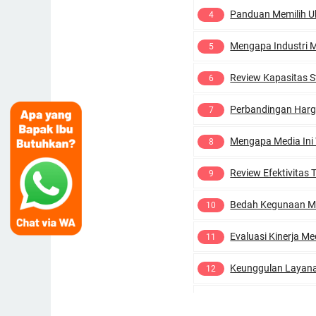
Panduan Memilih Ukuran Mesh: K
Mengapa Industri Makanan dan 
Review Kapasitas Stok Media Fi
Perbandingan Harga Eceran v
Mengapa Media Ini Wajib Diguna
Review Efektivitas Tabung Sand 
Bedah Kegunaan Multi-Industri:
Evaluasi Kinerja Media: Fungsi F
Keunggulan Layanan dan Kapasit
Perbandingan Supplier: Dimana