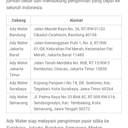
jumlah besar dan mendukung pengiriman yang cepat ke
seluruh Indonesia.
Cabang
Alamat
Ady Water
Jalan Mande Raya No. 26, RT/RW 01/02
Bandung
Cikadut-Cicaheum, Bandung 40194
Ady Water
Jalan Kemanggisan Pulo 1, No. 6, RT/RW
Jakarta
01/08, Kelurahan Pal Merah, Kecamatan Pal
Barat
Merah, Jakarta Barat 11480
Ady Water
Jalan Tanah Merdeka No. 80B, RT.15/RW.5
Jakarta
Rambutan, Ciracas, Jakarta Timur 13830
Timur
Ady Water
Kupang Panjaan I No.18, DR. Soetomo, Kec.
Surabaya
Tegalsari, Kota Surabaya, Jawa Timur 60264
Ady Water
Jl. Palma Raya No.33 Blok 8C, RT 009 RW 016,
Semarang
Sendangmulyo, Kec. Tembalang, Kota
Semarang, Jawa Tengah 50272
Ady Water siap melayani pengiriman pasir silika ke
Surabaya, Jakarta, Bandung, Semarang, Medan,