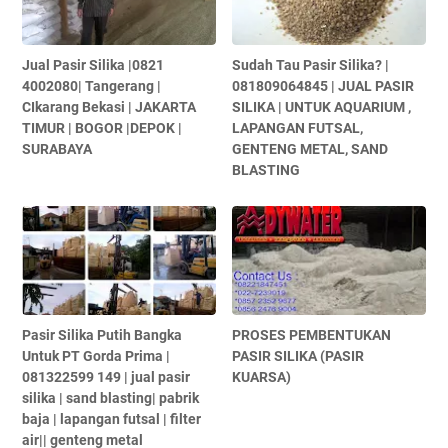
Jual Pasir Silika |0821
Sudah Tau Pasir Silika? |
4002080| Tangerang |
081809064845 | JUAL PASIR
CIkarang Bekasi | JAKARTA
SILIKA | UNTUK AQUARIUM ,
TIMUR | BOGOR |DEPOK |
LAPANGAN FUTSAL,
SURABAYA
GENTENG METAL, SAND
BLASTING
Pasir Silika Putih Bangka
PROSES PEMBENTUKAN
Untuk PT Gorda Prima |
PASIR SILIKA (PASIR
081322599 149 | jual pasir
KUARSA)
silika | sand blasting| pabrik
baja | lapangan futsal | filter
air|| genteng metal