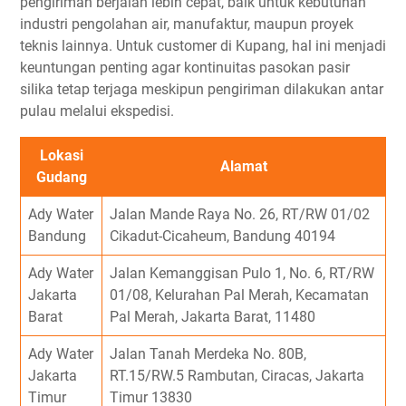
pengiriman berjalan lebih cepat, baik untuk kebutuhan
industri pengolahan air, manufaktur, maupun proyek
teknis lainnya. Untuk customer di Kupang, hal ini menjadi
keuntungan penting agar kontinuitas pasokan pasir
silika tetap terjaga meskipun pengiriman dilakukan antar
pulau melalui ekspedisi.
Lokasi
Alamat
Gudang
Ady Water
Jalan Mande Raya No. 26, RT/RW 01/02
Bandung
Cikadut-Cicaheum, Bandung 40194
Ady Water
Jalan Kemanggisan Pulo 1, No. 6, RT/RW
Jakarta
01/08, Kelurahan Pal Merah, Kecamatan
Barat
Pal Merah, Jakarta Barat, 11480
Ady Water
Jalan Tanah Merdeka No. 80B,
Jakarta
RT.15/RW.5 Rambutan, Ciracas, Jakarta
Timur
Timur 13830