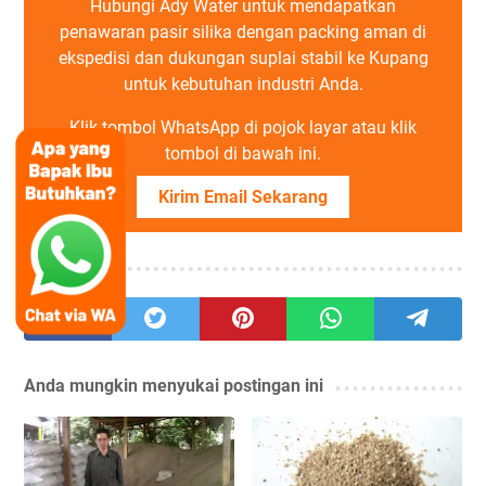
Hubungi Ady Water untuk mendapatkan
penawaran pasir silika dengan packing aman di
ekspedisi dan dukungan suplai stabil ke Kupang
untuk kebutuhan industri Anda.
Klik tombol WhatsApp di pojok layar atau klik
tombol di bawah ini.
Kirim Email Sekarang
Berbagi
Anda mungkin menyukai postingan ini