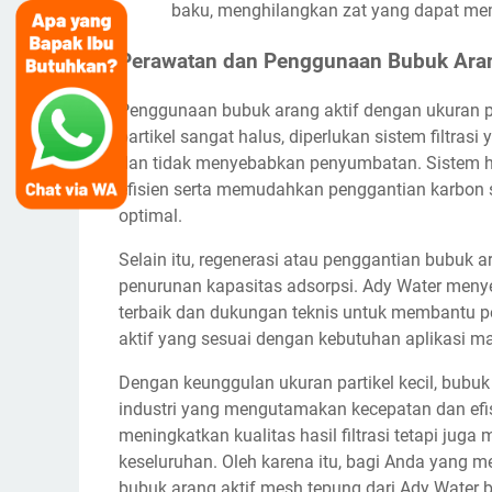
baku, menghilangkan zat yang dapat mem
Perawatan dan Penggunaan Bubuk Ara
Penggunaan bubuk arang aktif dengan ukuran p
partikel sangat halus, diperlukan sistem filtras
dan tidak menyebabkan penyumbatan. Sistem h
efisien serta memudahkan penggantian karbon 
optimal.
Selain itu, regenerasi atau penggantian bubuk ar
penurunan kapasitas adsorpsi. Ady Water meny
terbaik dan dukungan teknis untuk membantu p
aktif yang sesuai dengan kebutuhan aplikasi m
Dengan keunggulan ukuran partikel kecil, bubuk 
industri yang mengutamakan kecepatan dan efis
meningkatkan kualitas hasil filtrasi tetapi jug
keseluruhan. Oleh karena itu, bagi Anda yang m
bubuk arang aktif mesh tepung dari Ady Water b