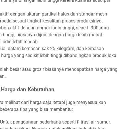
umnya dihargai lebih tinggi karena kualitas adsorpsi
ktif dengan ukuran partikel halus dan standar mesh
rbeda sesuai tingkat kesulitan proses produksinya.
bon aktif dengan nomor iodin tinggi, seperti 900 atau
 tinggi, biasanya dijual dengan harga lebih mahal
iodin lebih rendah.
ijual dalam kemasan sak 25 kilogram, dan kemasan
 harga yang sedikit lebih tinggi dibandingkan produk lokal
lah besar atau grosir biasanya mendapatkan harga yang
an.
i Harga dan Kebutuhan
a melihat dari harga saja, tetapi juga menyesuaikan
t beberapa tips yang bisa membantu:
Untuk penggunaan sederhana seperti filtrasi air sumur,
s sudah cukup. Namun, untuk aplikasi industri atau