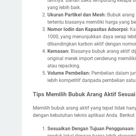
lainnya. Bahan baku tempurung kelapa um
yang lebih baik.
Ukuran Partikel dan Mesh:
Bubuk arang a
tertentu biasanya memiliki harga yang be
Nomor Iodin dan Kapasitas Adsorpsi:
Kar
1000, yang menunjukkan daya serap lebih
dibandingkan karbon aktif dengan nomor 
Kemasan:
Biasanya bubuk arang aktif d
original merek import cenderung memiliki
atau repacking.
Volume Pembelian:
Pembelian dalam jum
lebih kompetitif daripada pembelian satu
Tips Memilih Bubuk Arang Aktif Sesua
Memilih bubuk arang aktif yang tepat tidak hany
dengan kebutuhan teknis aplikasi Anda. Beriku
Sesuaikan Dengan Tujuan Penggunaan:
produk lokal dengan harga lebih ekonomi