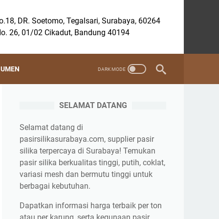
.18, DR. Soetomo, Tegalsari, Surabaya, 60264
o. 26, 01/02 Cikadut, Bandung 40194
SUMEN
SELAMAT DATANG
Selamat datang di
pasirsilikasurabaya.com, supplier pasir
silika terpercaya di Surabaya! Temukan
pasir silika berkualitas tinggi, putih, coklat,
variasi mesh dan bermutu tinggi untuk
berbagai kebutuhan.
Dapatkan informasi harga terbaik per ton
atau per karung, serta kegunaan pasir