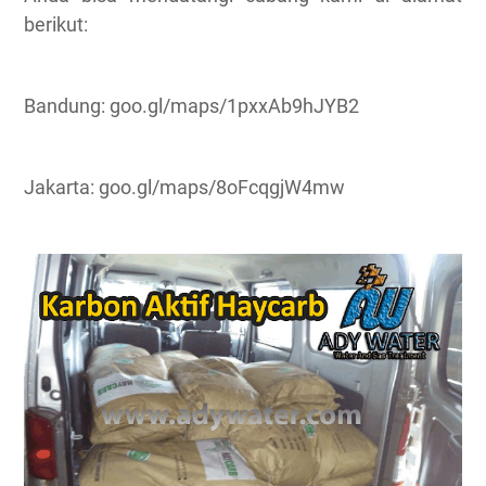
berikut:
Bandung: goo.gl/maps/1pxxAb9hJYB2
Jakarta: goo.gl/maps/8oFcqgjW4mw