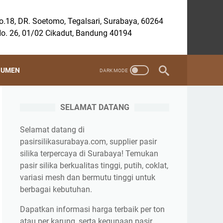
.18, DR. Soetomo, Tegalsari, Surabaya, 60264
o. 26, 01/02 Cikadut, Bandung 40194
SUMEN
SELAMAT DATANG
Selamat datang di
pasirsilikasurabaya.com, supplier pasir
silika terpercaya di Surabaya! Temukan
pasir silika berkualitas tinggi, putih, coklat,
variasi mesh dan bermutu tinggi untuk
berbagai kebutuhan.
Dapatkan informasi harga terbaik per ton
atau per karung, serta kegunaan pasir