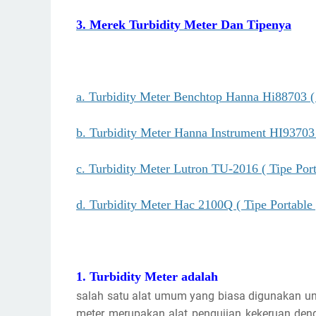
3. Merek Turbidity Meter Dan Tipenya
a. Turbidity Meter Benchtop Hanna Hi88703 (
b. Turbidity Meter Hanna Instrument HI93703 
c. Turbidity Meter Lutron TU-2016 ( Tipe Port
d. Turbidity Meter Hac 2100Q ( Tipe Portable 
1. Turbidity Meter adalah
salah satu alat umum yang biasa digunakan untu
meter merupakan alat pengujian kekeruan denga