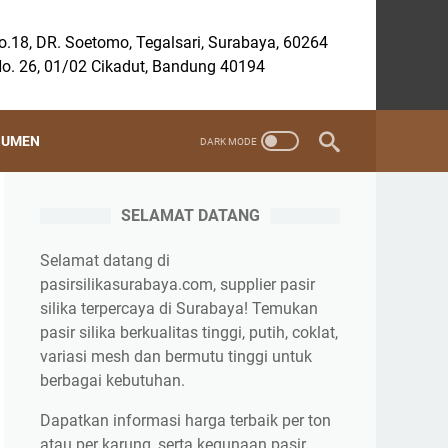
.18, DR. Soetomo, Tegalsari, Surabaya, 60264
o. 26, 01/02 Cikadut, Bandung 40194
SUMEN
SELAMAT DATANG
Selamat datang di
pasirsilikasurabaya.com, supplier pasir
silika terpercaya di Surabaya! Temukan
pasir silika berkualitas tinggi, putih, coklat,
variasi mesh dan bermutu tinggi untuk
berbagai kebutuhan.
Dapatkan informasi harga terbaik per ton
atau per karung, serta kegunaan pasir