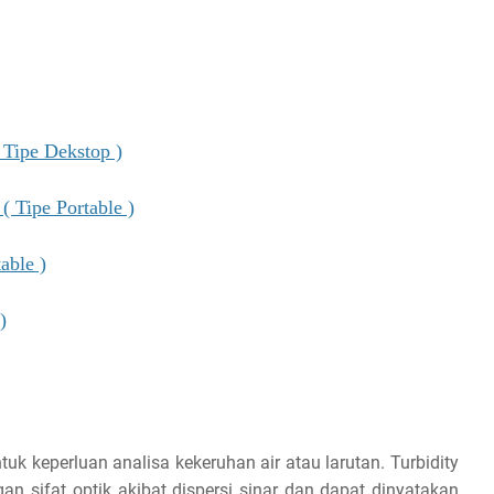
 Tipe Dekstop )
( Tipe Portable )
able )
)
k keperluan analisa kekeruhan air atau larutan. Turbidity
n sifat optik akibat dispersi sinar dan dapat dinyatakan