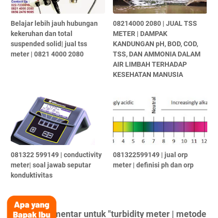
Belajar lebih jauh hubungan
08214000 2080 | JUAL TSS
kekeruhan dan total
METER | DAMPAK
suspended solid| jual tss
KANDUNGAN pH, BOD, COD,
meter | 0821 4000 2080
TSS, DAN AMMONIA DALAM
AIR LIMBAH TERHADAP
KESEHATAN MANUSIA
081322 599149 | conductivity
081322599149 | jual orp
meter| soal jawab seputar
meter | definisi ph dan orp
konduktivitas
Posting Komentar untuk "turbidity meter | metode