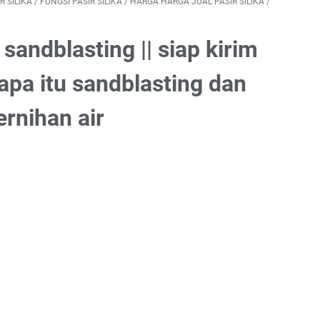
R SILIKA
/
FUNGSI PASIR SILIKA
/
HARGA HARGA JUAL PASIR SILIKA
/
sandblasting || siap kirim
 apa itu sandblasting dan
ernihan air