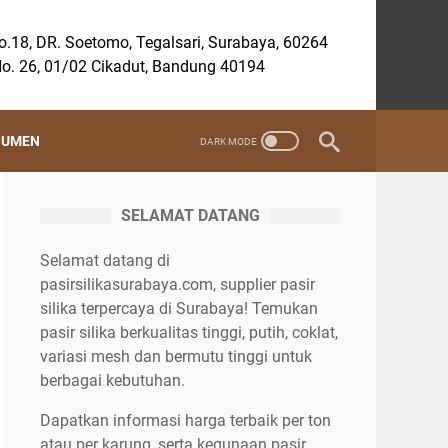
.18, DR. Soetomo, Tegalsari, Surabaya, 60264
o. 26, 01/02 Cikadut, Bandung 40194
SUMEN
SELAMAT DATANG
Selamat datang di
pasirsilikasurabaya.com, supplier pasir
silika terpercaya di Surabaya! Temukan
pasir silika berkualitas tinggi, putih, coklat,
variasi mesh dan bermutu tinggi untuk
berbagai kebutuhan.
Dapatkan informasi harga terbaik per ton
atau per karung, serta kegunaan pasir