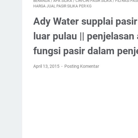
BERANDA
/
APA SILIKA
/
CIRI-CIRI PASIR SILIKA
/
FILTRASI PASI
HARGA JUAL PASIR SILIKA PER KG
Ady Water supplai pasir 
luar pulau || penjelasan
fungsi pasir dalam penj
April 13, 2015
Posting Komentar