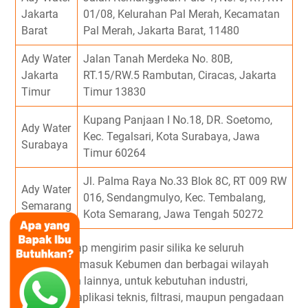
Jakarta
01/08, Kelurahan Pal Merah, Kecamatan
Barat
Pal Merah, Jakarta Barat, 11480
Ady Water
Jalan Tanah Merdeka No. 80B,
Jakarta
RT.15/RW.5 Rambutan, Ciracas, Jakarta
Timur
Timur 13830
Kupang Panjaan I No.18, DR. Soetomo,
Ady Water
Kec. Tegalsari, Kota Surabaya, Jawa
Surabaya
Timur 60264
Jl. Palma Raya No.33 Blok 8C, RT 009 RW
Ady Water
016, Sendangmulyo, Kec. Tembalang,
Semarang
Kota Semarang, Jawa Tengah 50272
Ady Water siap mengirim pasir silika ke seluruh
Indonesia, termasuk Kebumen dan berbagai wilayah
Jawa Tengah lainnya, untuk kebutuhan industri,
manufaktur, aplikasi teknis, filtrasi, maupun pengadaan