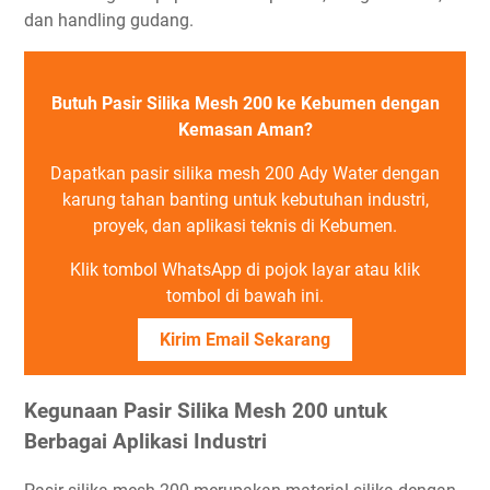
dan handling gudang.
Butuh Pasir Silika Mesh 200 ke Kebumen dengan
Kemasan Aman?
Dapatkan pasir silika mesh 200 Ady Water dengan
karung tahan banting untuk kebutuhan industri,
proyek, dan aplikasi teknis di Kebumen.
Klik tombol WhatsApp di pojok layar atau klik
tombol di bawah ini.
Kirim Email Sekarang
Kegunaan Pasir Silika Mesh 200 untuk
Berbagai Aplikasi Industri