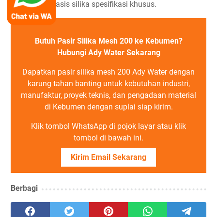
material berbasis silika spesifikasi khusus.
Butuh Pasir Silika Mesh 200 ke Kebumen?
Hubungi Ady Water Sekarang
Dapatkan pasir silika mesh 200 Ady Water dengan
karung tahan banting untuk kebutuhan industri,
manufaktur, proyek teknis, dan pengadaan material
di Kebumen dengan suplai siap kirim.
Klik tombol WhatsApp di pojok layar atau klik
tombol di bawah ini.
Kirim Email Sekarang
Berbagi